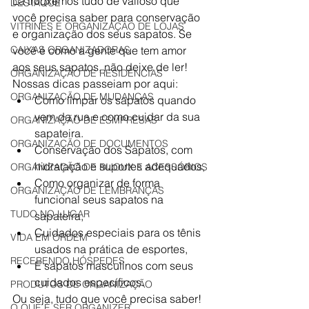
Lá trouxemos tudo de valioso que 
DESTAQUE
você precisa saber para conservação 
VITRINES E ORGANIZAÇÃO DE LOJAS
e organização dos seus sapatos. Se 
CAIXAS ORGANIZADORAS
você é como a gente que tem amor 
aos seus sapatos, não deixe de ler!
ORGANIZAÇÃO DE RESIDÊNCIAS
Nossas dicas passeiam por aqui:
ORGANIZAÇÃO DE MUDANÇAS
Como limpar os sapatos quando 
vem da rua e como cuidar da sua 
ORGANIZAÇÃO DE ESMPRESAS
sapateira.
ORGANIZAÇÃO DE DOCUMENTOS
Conservação dos Sapatos, com 
hidratação e suportes adequados,
ORGANIZAÇÃO DE BIJOUX E ACESSÓRIOS
Como organizar de forma 
ORGANIZAÇÃO DE LEMBRANÇAS
funcional seus sapatos na 
TUDO NO LUGAR
sapateira,
Cuidados especiais para os tênis 
VIDA EM ORDEM
usados na prática de esportes,
RECEBENDO HÓSPEDES
E sapatos masculinos com seus 
cuidados específicos.
PRODUTOS DE ORGANIZAÇÃO
Ou seja, tudo que você precisa saber!
O QUE É SER ORGANIZER