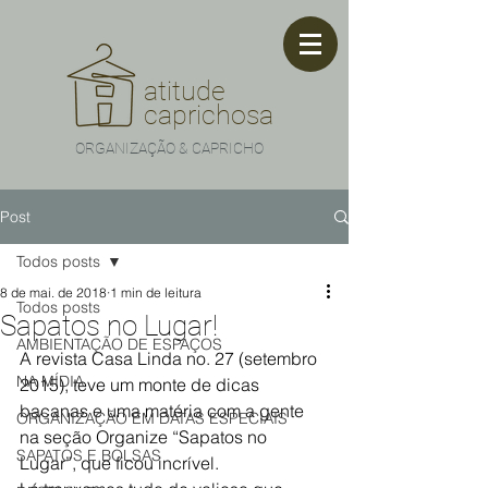
atitude
caprichosa
ORGANIZAÇÃO & CAPRICHO
Post
Todos posts
8 de mai. de 2018
1 min de leitura
Todos posts
Sapatos no Lugar!
AMBIENTAÇÃO DE ESPAÇOS
A revista Casa Linda no. 27 (setembro 
NA MÍDIA
2015), teve um monte de dicas 
bacanas e uma matéria com a gente 
ORGANIZAÇÃO EM DATAS ESPECIAIS
na seção Organize “Sapatos no 
SAPATOS E BOLSAS
Lugar”, que ficou incrível.