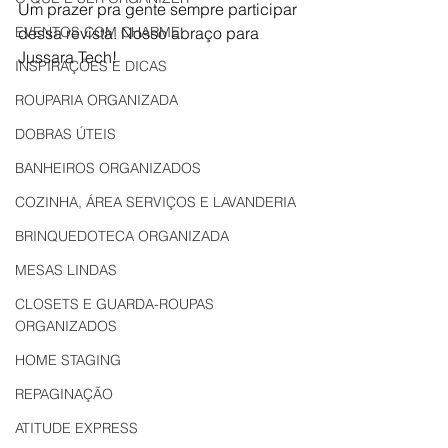
Um prazer pra gente sempre participar 
EVENTOS COM CHARME
dessa revista. Nosso abraço para 
Jussara Tech!
INSPIRAÇÕES E DICAS
ROUPARIA ORGANIZADA
DOBRAS ÚTEIS
BANHEIROS ORGANIZADOS
COZINHA, ÁREA SERVIÇOS E LAVANDERIA
BRINQUEDOTECA ORGANIZADA
MESAS LINDAS
CLOSETS E GUARDA-ROUPAS
ORGANIZADOS
HOME STAGING
REPAGINAÇÃO
ATITUDE EXPRESS