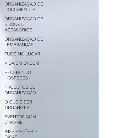
ORGANIZAÇÃO DE
DOCUMENTOS
ORGANIZAÇÃO DE
BIJOUX E
ACESSÓRIOS
ORGANIZAÇÃO DE
LEMBRANÇAS
TUDO NO LUGAR
VIDA EM ORDEM
RECEBENDO
HÓSPEDES
PRODUTOS DE
ORGANIZAÇÃO
O QUE É SER
ORGANIZER
EVENTOS COM
CHARME
INSPIRAÇÕES E
DICAS