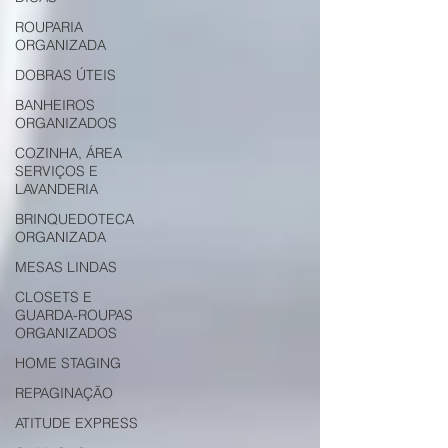
ROUPARIA
ORGANIZADA
DOBRAS ÚTEIS
BANHEIROS
ORGANIZADOS
COZINHA, ÁREA
SERVIÇOS E
LAVANDERIA
BRINQUEDOTECA
ORGANIZADA
MESAS LINDAS
CLOSETS E
GUARDA-ROUPAS
ORGANIZADOS
HOME STAGING
REPAGINAÇÃO
ATITUDE EXPRESS