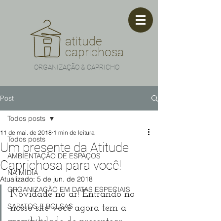
atitude
caprichosa
ORGANIZAÇÃO & CAPRICHO
Post
Todos posts
11 de mai. de 2018
1 min de leitura
Todos posts
Um presente da Atitude
AMBIENTAÇÃO DE ESPAÇOS
Caprichosa para você!
NA MÍDIA
Atualizado:
5 de jun. de 2018
ORGANIZAÇÃO EM DATAS ESPECIAIS
Novidade no ar! Entrando no 
SAPATOS E BOLSAS
nosso site você agora tem a 