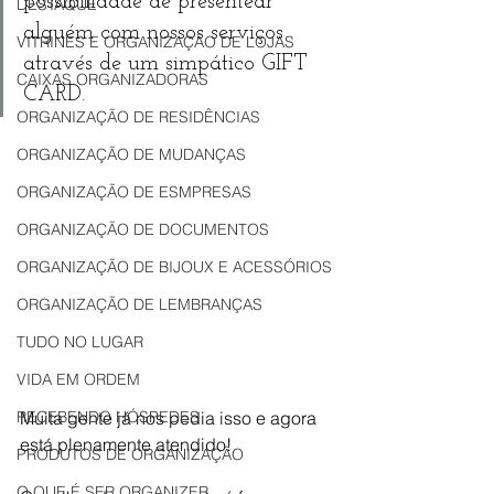
possibilidade de presentear 
DESTAQUE
alguém com nossos serviços 
VITRINES E ORGANIZAÇÃO DE LOJAS
através de um simpático GIFT 
CAIXAS ORGANIZADORAS
CARD.
ORGANIZAÇÃO DE RESIDÊNCIAS
ORGANIZAÇÃO DE MUDANÇAS
ORGANIZAÇÃO DE ESMPRESAS
ORGANIZAÇÃO DE DOCUMENTOS
ORGANIZAÇÃO DE BIJOUX E ACESSÓRIOS
ORGANIZAÇÃO DE LEMBRANÇAS
TUDO NO LUGAR
VIDA EM ORDEM
RECEBENDO HÓSPEDES
Muita gente já nos pedia isso e agora 
está plenamente atendido!
PRODUTOS DE ORGANIZAÇÃO
O QUE É SER ORGANIZER