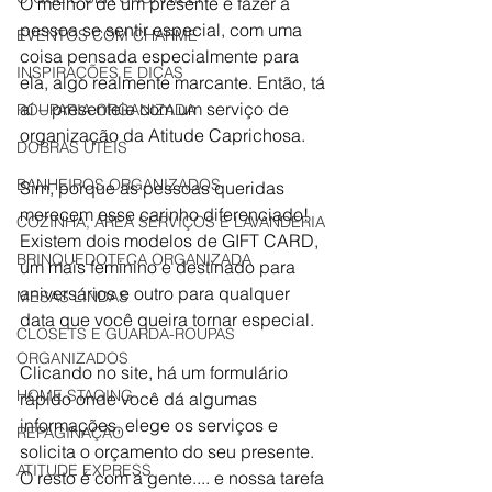
O melhor de um presente é fazer a 
pessoa se sentir especial, com uma 
EVENTOS COM CHARME
coisa pensada especialmente para 
INSPIRAÇÕES E DICAS
ela, algo realmente marcante. Então, tá 
aí – presenteie com um serviço de 
ROUPARIA ORGANIZADA
organização da Atitude Caprichosa.
DOBRAS ÚTEIS
BANHEIROS ORGANIZADOS
Sim, porque as pessoas queridas 
merecem esse carinho diferenciado!
COZINHA, ÁREA SERVIÇOS E LAVANDERIA
Existem dois modelos de GIFT CARD, 
BRINQUEDOTECA ORGANIZADA
um mais feminino e destinado para 
aniversários e outro para qualquer 
MESAS LINDAS
data que você queira tornar especial.
CLOSETS E GUARDA-ROUPAS
ORGANIZADOS
Clicando no site, há um formulário 
HOME STAGING
rápido onde você dá algumas 
informações, elege os serviços e 
REPAGINAÇÃO
solicita o orçamento do seu presente. 
ATITUDE EXPRESS
O resto é com a gente.... e nossa tarefa 