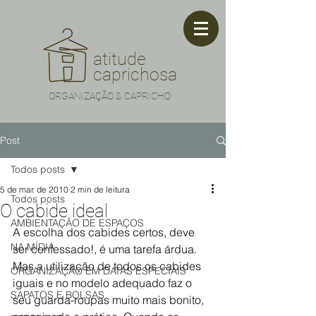
atitude
caprichosa
ORGANIZAÇÃO & CAPRICHO
Post
Todos posts
5 de mar. de 2010
2 min de leitura
Todos posts
O cabide ideal
AMBIENTAÇÃO DE ESPAÇOS
A escolha dos cabides certos, deve 
NA MÍDIA
ser confessado!, é uma tarefa árdua. 
Mas a utilização de todos os cabides 
ORGANIZAÇÃO EM DATAS ESPECIAIS
iguais e no modelo adequado faz o 
SAPATOS E BOLSAS
seu guarda-roupas muito mais bonito, 