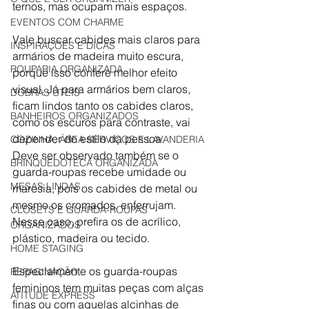
ternos, mas ocupam mais espaços.
EVENTOS COM CHARME
Vale buscar cabides mais claros para 
INSPIRAÇÕES E DICAS
armários de madeira muito escura, 
ROUPARIA ORGANIZADA
porque isso confere melhor efeito 
visual. Já para armários bem claros, 
DOBRAS ÚTEIS
ficam lindos tanto os cabides claros, 
BANHEIROS ORGANIZADOS
como os escuros para contraste, vai 
depender do estilo da pessoa.
COZINHA, ÁREA SERVIÇOS E LAVANDERIA
Deve ser observado também se o 
BRINQUEDOTECA ORGANIZADA
guarda-roupas recebe umidade ou 
MESAS LINDAS
maresia, pois os cabides de metal ou 
mesmo os cromados, enferrujam. 
CLOSETS E GUARDA-ROUPAS
Nesse caso, prefira os de acrílico, 
ORGANIZADOS
plástico, madeira ou tecido.
HOME STAGING
Especialmente os guarda-roupas 
REPAGINAÇÃO
femininos tem muitas peças com alças 
ATITUDE EXPRESS
finas ou com aquelas alcinhas de 