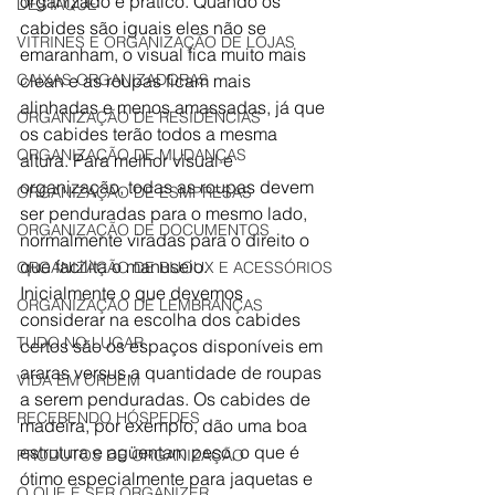
organizado e prático. Quando os 
DESTAQUE
cabides são iguais eles não se 
VITRINES E ORGANIZAÇÃO DE LOJAS
emaranham, o visual fica muito mais 
CAIXAS ORGANIZADORAS
clean e as roupas ficam mais 
alinhadas e menos amassadas, já que 
ORGANIZAÇÃO DE RESIDÊNCIAS
os cabides terão todos a mesma 
ORGANIZAÇÃO DE MUDANÇAS
altura. Para melhor visual e 
organização, todas as roupas devem 
ORGANIZAÇÃO DE ESMPRESAS
ser penduradas para o mesmo lado, 
ORGANIZAÇÃO DE DOCUMENTOS
normalmente viradas para o direito o 
que facilita o manuseio.  
ORGANIZAÇÃO DE BIJOUX E ACESSÓRIOS
Inicialmente o que devemos 
ORGANIZAÇÃO DE LEMBRANÇAS
considerar na escolha dos cabides 
TUDO NO LUGAR
certos são os espaços disponíveis em 
araras versus a quantidade de roupas 
VIDA EM ORDEM
a serem penduradas. Os cabides de 
RECEBENDO HÓSPEDES
madeira, por exemplo, dão uma boa 
estrutura e agüentam peso, o que é 
PRODUTOS DE ORGANIZAÇÃO
ótimo especialmente para jaquetas e 
O QUE É SER ORGANIZER