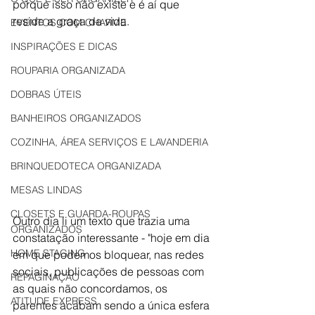
porque isso não existe e é aí que 
reside a graça da vida.
EVENTOS COM CHARME
INSPIRAÇÕES E DICAS
ROUPARIA ORGANIZADA
DOBRAS ÚTEIS
BANHEIROS ORGANIZADOS
COZINHA, ÁREA SERVIÇOS E LAVANDERIA
BRINQUEDOTECA ORGANIZADA
MESAS LINDAS
CLOSETS E GUARDA-ROUPAS
Outro dia li um texto que trazia uma 
ORGANIZADOS
constatação interessante - "hoje em dia 
HOME STAGING
em que podemos bloquear, nas redes 
sociais, publicações de pessoas com 
REPAGINAÇÃO
as quais não concordamos, os 
ATITUDE EXPRESS
parentes acabam sendo a única esfera 