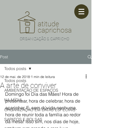
atitude
caprichosa
ORGANIZAÇÃO & CAPRICHO
Post
Todos posts
12 de mai. de 2018
1 min de leitura
Todos posts
A arte de conviver
AMBIENTAÇÃO DE ESPAÇOS
Domingo foi Dia das Mães! Hora de 
NA MÍDIA
presentear, hora de celebrar, hora de 
acarinhar. E, sem dúvida nenhuma, 
ORGANIZAÇÃO EM DATAS ESPECIAIS
hora de reunir toda a família ao redor 
SAPATOS E BOLSAS
da mesa! Isso sim, nos dias de hoje, 