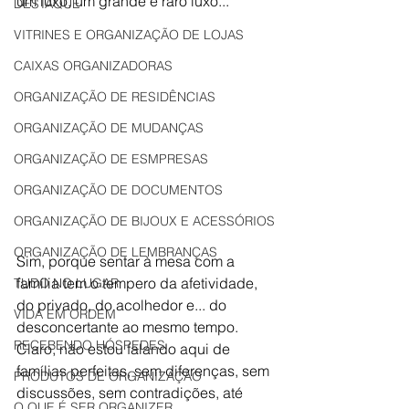
um luxo, um grande e raro luxo...
DESTAQUE
VITRINES E ORGANIZAÇÃO DE LOJAS
CAIXAS ORGANIZADORAS
ORGANIZAÇÃO DE RESIDÊNCIAS
ORGANIZAÇÃO DE MUDANÇAS
ORGANIZAÇÃO DE ESMPRESAS
ORGANIZAÇÃO DE DOCUMENTOS
ORGANIZAÇÃO DE BIJOUX E ACESSÓRIOS
ORGANIZAÇÃO DE LEMBRANÇAS
Sim, porque sentar à mesa com a 
família tem o tempero da afetividade, 
TUDO NO LUGAR
do privado, do acolhedor e... do 
VIDA EM ORDEM
desconcertante ao mesmo tempo. 
RECEBENDO HÓSPEDES
Claro, não estou falando aqui de 
famílias perfeitas, sem diferenças, sem 
PRODUTOS DE ORGANIZAÇÃO
discussões, sem contradições, até 
O QUE É SER ORGANIZER