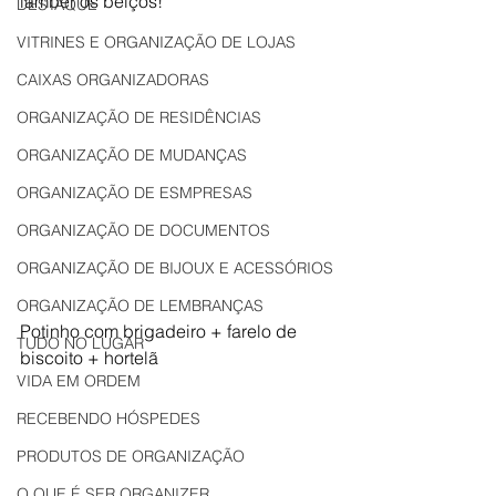
lamber os beiços!
DESTAQUE
VITRINES E ORGANIZAÇÃO DE LOJAS
CAIXAS ORGANIZADORAS
ORGANIZAÇÃO DE RESIDÊNCIAS
ORGANIZAÇÃO DE MUDANÇAS
ORGANIZAÇÃO DE ESMPRESAS
ORGANIZAÇÃO DE DOCUMENTOS
ORGANIZAÇÃO DE BIJOUX E ACESSÓRIOS
ORGANIZAÇÃO DE LEMBRANÇAS
Potinho com brigadeiro + farelo de 
TUDO NO LUGAR
biscoito + hortelã
VIDA EM ORDEM
RECEBENDO HÓSPEDES
PRODUTOS DE ORGANIZAÇÃO
O QUE É SER ORGANIZER