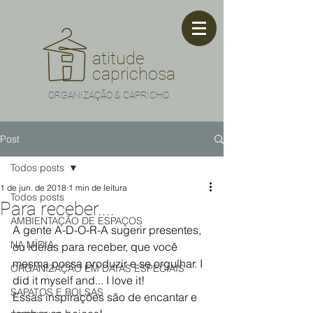
atitude
caprichosa
ORGANIZAÇÃO & CAPRICHO
Post
Todos posts
1 de jun. de 2018
1 min de leitura
Todos posts
Para receber....
AMBIENTAÇÃO DE ESPAÇOS
A gente A-D-O-R-A sugerir presentes, 
NA MÍDIA
ou idéias para receber, que você 
mesma possa produzir e se orgulhar. I 
ORGANIZAÇÃO EM DATAS ESPECIAIS
did it myself and... I love it!
SAPATOS E BOLSAS
Essas inspirações são de encantar e 