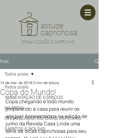
atitude
caprichosa
ORGANIZAÇÃO & CAPRICHO
Post
Todos posts
14 de mai. de 2018
2 min de leitura
Todos posts
Copa do Mundo!
AMBIENTAÇÃO DE ESPAÇOS
Copa chegando e todo mundo 
NA MÍDIA
preparando a casa para reunir os 
amigos! Apresentamos na edição de 
ORGANIZAÇÃO EM DATAS ESPECIAIS
junho da Revista Casa Linda uma 
SAPATOS E BOLSAS
série de dicas caprichosas para seu 