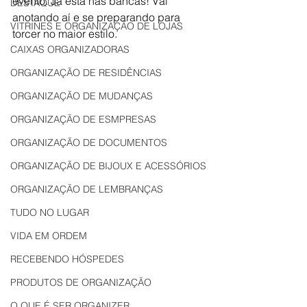
evento. Já está nas bancas! Vai 
DESTAQUE
anotando aí e se preparando para 
VITRINES E ORGANIZAÇÃO DE LOJAS
torcer no maior estilo.
CAIXAS ORGANIZADORAS
ORGANIZAÇÃO DE RESIDÊNCIAS
ORGANIZAÇÃO DE MUDANÇAS
ORGANIZAÇÃO DE ESMPRESAS
ORGANIZAÇÃO DE DOCUMENTOS
ORGANIZAÇÃO DE BIJOUX E ACESSÓRIOS
ORGANIZAÇÃO DE LEMBRANÇAS
TUDO NO LUGAR
VIDA EM ORDEM
RECEBENDO HÓSPEDES
PRODUTOS DE ORGANIZAÇÃO
O QUE É SER ORGANIZER