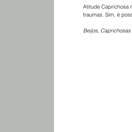
Atitude Caprichosa 
ORGANIZAÇÃO DE MUDANÇAS
traumas. Sim, é pos
Beijos, Caprichosas
ORGANIZAÇÃO DE BIJOUX E ACES
RECEBENDO HÓSPEDES
PRO
INSPIRAÇÕES E DICAS
ROUP
COZINHA, ÁREA SERVIÇOS E LAVA
CLOSETS E GUARDA-ROUPAS ORG