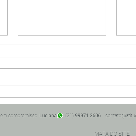
No Capricho!
Surpr
Atit
Bem
 sem compromisso!
Luciana
(21)
99971-2606
|
contato@atitu
MAPA DO SITE