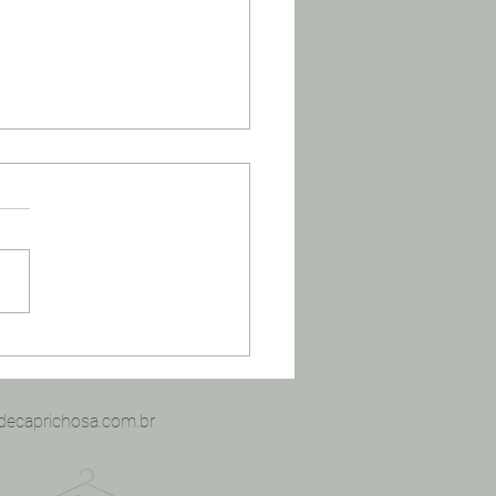
eenda suas visitas!! -
ude na Revista Decore
decaprichosa.com.br