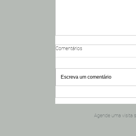
Comentários
Escreva um comentário
Que tal um piquenique?
Agende uma visita