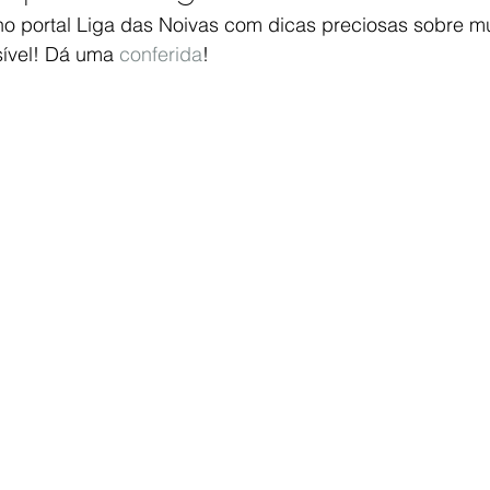
no portal Liga das Noivas com dicas preciosas sobre 
ORGANIZAÇÃO DE ESMPRESAS
ORGANIZAÇÃO DE DOCUMEN
sível! Dá uma 
conferida
!
SÓRIOS
ORGANIZAÇÃO DE LEMBRANÇAS
TUDO NO LUGAR
DUTOS DE ORGANIZAÇÃO
O QUE É SER ORGANIZER
EVE
ARIA ORGANIZADA
DOBRAS ÚTEIS
BANHEIROS ORGANIZA
NDERIA
BRINQUEDOTECA ORGANIZADA
MESAS LINDAS
ANIZADOS
HOME STAGING
REPAGINAÇÃO
ATITUDE 