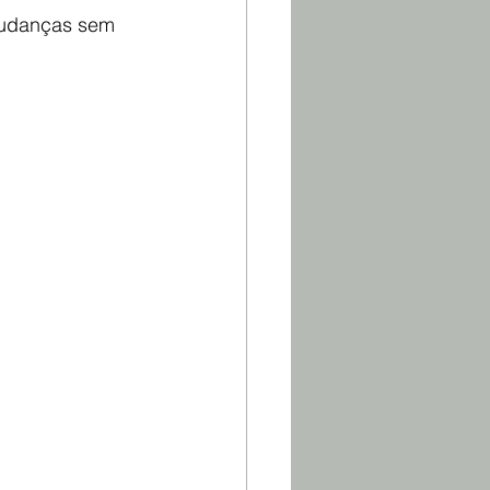
mudanças sem 
TOS
VIDA EM ORDEM
NTOS COM CHARME
DOS
EXPRESS