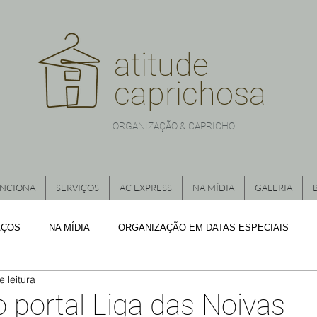
atitude
caprichosa
ORGANIZAÇÃO & CAPRICHO
NCIONA
SERVIÇOS
AC EXPRESS
NA MÍDIA
GALERIA
AÇOS
NA MÍDIA
ORGANIZAÇÃO EM DATAS ESPECIAIS
e leitura
ANIZAÇÃO DE LOJAS
CAIXAS ORGANIZADORAS
ORGANIZAÇ
o portal Liga das Noivas