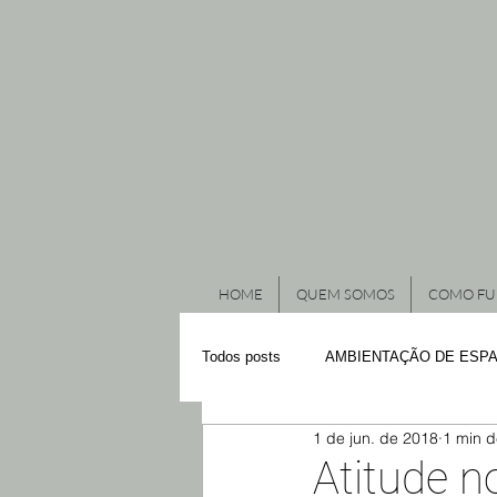
HOME
QUEM SOMOS
COMO FU
Todos posts
AMBIENTAÇÃO DE ESP
1 de jun. de 2018
1 min d
DESTAQUE
VITRINES E ORG
Atitude n