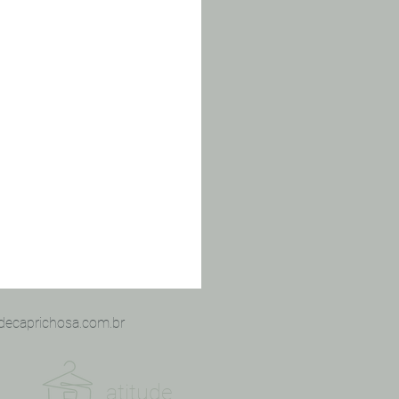
decaprichosa.com.br
atitude