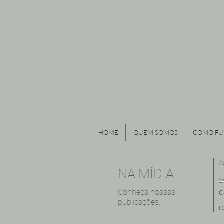
HOME
QUEM SOMOS
COMO FU
A
NA MÍDIA
B
Conheça nossas
C
publicações.
C