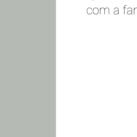
com a fa
ORGANIZAÇÃO DE MUDANÇAS
ORGANIZAÇÃO DE BIJOUX E ACES
RECEBENDO HÓSPEDES
PRO
INSPIRAÇÕES E DICAS
ROUP
COZINHA, ÁREA SERVIÇOS E LAVA
CLOSETS E GUARDA-ROUPAS ORG