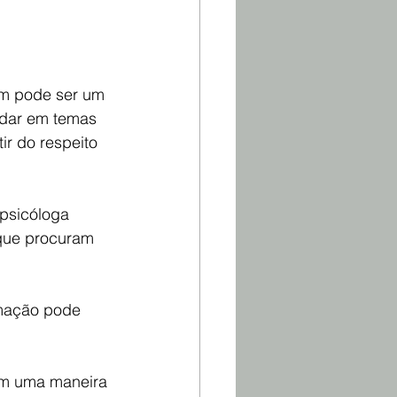
ém pode ser um 
ndar em temas 
ir do respeito 
 p
sicóloga 
 que procuram 
rmação pode 
im uma maneira 