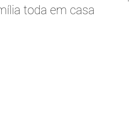
mília toda em casa
ORGANIZAÇÃO DE ESMPRESAS
ORGANIZAÇÃO DE DOCUMEN
SÓRIOS
ORGANIZAÇÃO DE LEMBRANÇAS
TUDO NO LUGAR
DUTOS DE ORGANIZAÇÃO
O QUE É SER ORGANIZER
EVE
ARIA ORGANIZADA
DOBRAS ÚTEIS
BANHEIROS ORGANIZA
NDERIA
BRINQUEDOTECA ORGANIZADA
MESAS LINDAS
ANIZADOS
HOME STAGING
REPAGINAÇÃO
ATITUDE 