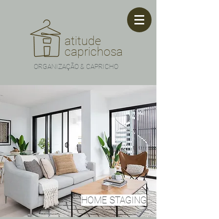
atitude
caprichosa
ORGANIZAÇÃO & CAPRICHO
HOME STAGING